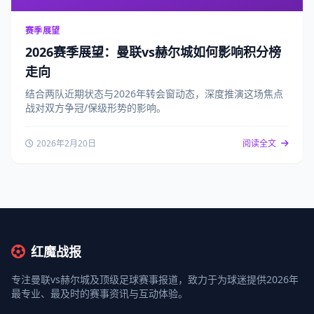
赛季展望
2026赛季展望：曼联vs赫尔城如何影响积分榜
走向
结合两队近期状态与2026年转会窗动态，深度推演这场焦点
战对双方争冠/保级形势的影响。
2026年2月20日
阅读全文
红魔战报
专注曼联vs赫尔城及顶级足球赛事报道，致力于为球迷提供2026年
最专业、最及时的赛事资讯与互动体验。