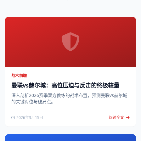
战术前瞻
曼联vs赫尔城：高位压迫与反击的终极较量
深入剖析2026赛季双方教练的战术布置，预测曼联vs赫尔城
的关键对位与破局点。
2026年3月15日
阅读全文